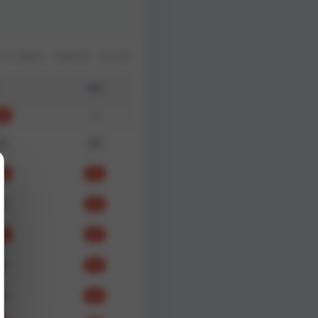
 151 期数据 ｜ 数据来源：官方开奖
结果
—
双
单
错
单
对
双
对
双
对
单
对
双
对