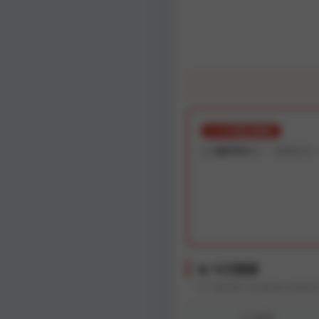
⭐ 今日重点预测
第
3467419
期 ｜ 预测时间：20
📊 今日预测
以下预测基于历史数据与智能算法分
大小预测