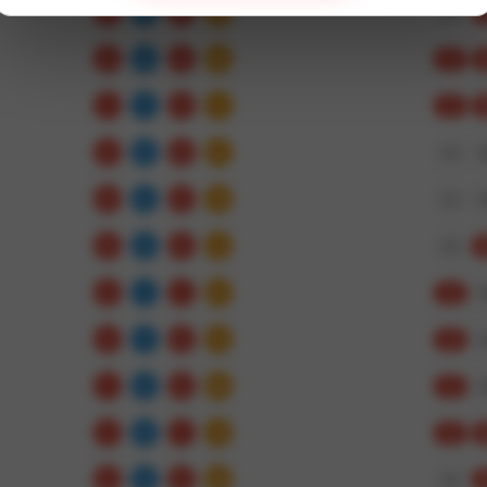
9
5
6
20
小
0
6
0
06
小
7
1
3
11
小
4
9
8
21
小
9
2
5
16
小
9
3
0
12
大
5
1
1
07
小
4
7
5
16
大
1
5
0
06
小
7
8
1
16
大
0
8
0
08
大