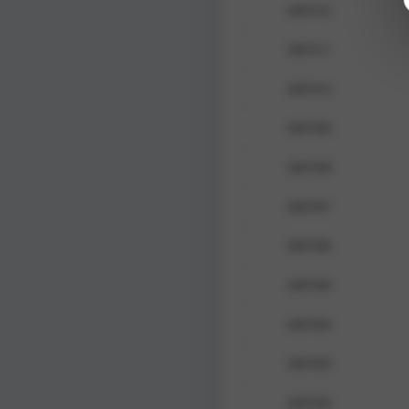
3467412
3467411
3467410
3467409
3467408
3467407
3467406
3467405
3467404
3467403
3467402