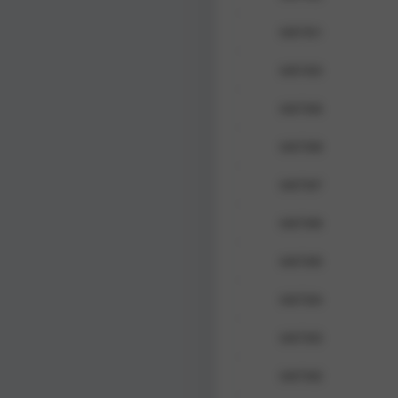
3467401
3467400
3467399
3467398
3467397
3467396
3467395
3467394
3467393
3467392