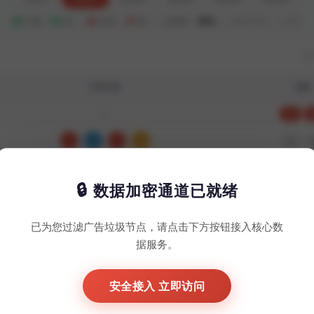
正确：
66
期 ｜
错误：
34
期 ｜ 正确率：
66%
｜
数据周期：100期
共
开奖内容
预测
—
大
1
8
1
10
大
7
3
7
17
大
数据加密通道已就绪
7
8
6
21
大
已为您过滤广告垃圾节点，请点击下方按钮接入核心数
2
9
7
18
小
据服务。
4
0
6
10
小
安全接入 立即访问
7
8
2
17
大