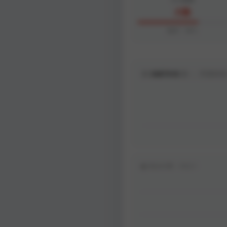
大数
概率：68%
第
3467418
期 ｜ 开奖时间：
算法引擎：V3.2.1