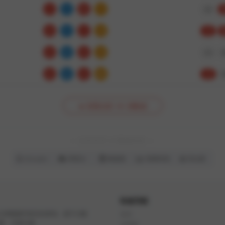
1
1
9
11
大
4
7
1
12
小
2
9
4
15
小
2
0
4
06
小
查看全部 151 期数据
— 合作伙伴 & 数据支持 —
Google
阿里云
数据堂
智算科技
安全盾
快速导航
大28预测开奖历史查询。基于大数
首页
费，无需注册。
走势图