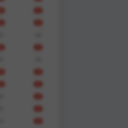
单
对
双
对
双
错
双
对
双
错
单
对
双
对
双
对
单
对
双
对