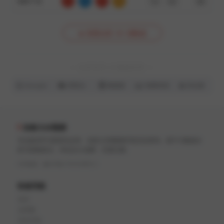
3467116
1
1
7
09
大
双
错
查看全部 151 期数据
— 合作伙伴 & 数据支持 —
Google
阿里云
数据堂
智算科技
安全盾
加拿大28预测
专业提供PC蛋蛋幸运28、加拿大28预测开奖历史查询。基于大数据分
析与智能算法，本站永久免费，无需注册。
ICP备案：豫ICP备17010199号-2
快速导航
首页
走势图
历史开奖