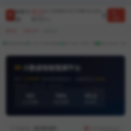
加拿大
首页
走势图
历史开奖
算法说明
28
登录
帮助中心
首页
/
加拿大28
/
预测分析
数据加密传输
7x24小时实时更新
累计分析 10000+ 期
服务 50000+ 用户
大数据智能预测平台
基于
LSTM-BP
混合神经网络算法 · 准确率高达
98.6%
数据来源：官方开奖 · 实时同步
151
74%
V3.2
已分析期数
当前准确率
算法版本
客服热线：
400-888-6666
service@pc28.com